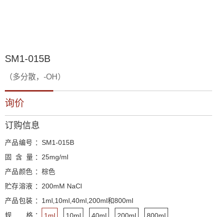
SM1-015B
（多分散，-OH）
询价
订购信息
产品编号 ：
SM1-015B
固 含 量 ：
25mg/ml
产品颜色 ：
棕色
贮存溶液 ：
200mM NaCl
产品包装 ：
1ml,10ml,40ml,200ml和800ml
规 格 ：
1ml
10ml
40ml
200ml
800ml