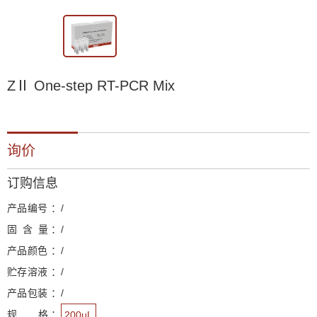
ZⅡ One-step RT-PCR Mix
询价
订购信息
产品编号 ：
/
固 含 量 ：
/
产品颜色 ：
/
贮存溶液 ：
/
产品包装 ：
/
规 格 ：
200μL